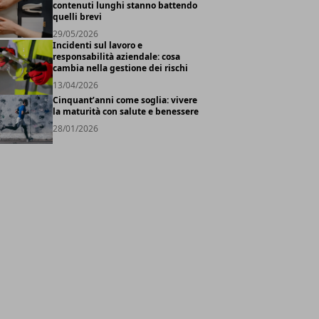
contenuti lunghi stanno battendo
quelli brevi
29/05/2026
Incidenti sul lavoro e
responsabilità aziendale: cosa
cambia nella gestione dei rischi
13/04/2026
Cinquant’anni come soglia: vivere
la maturità con salute e benessere
28/01/2026