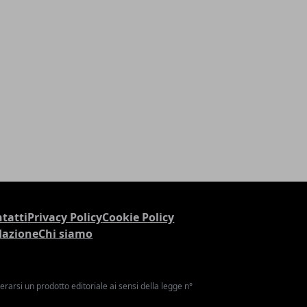
tatti
Privacy Policy
Cookie Policy
dazione
Chi siamo
arsi un prodotto editoriale ai sensi della legge n°