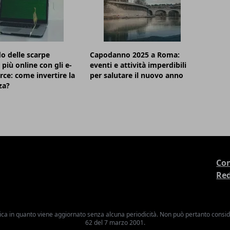
o delle scarpe
Capodanno 2025 a Roma:
più online con gli e-
eventi e attività imperdibili
e: come invertire la
per salutare il nuovo anno
za?
Con
Re
ica in quanto viene aggiornato senza alcuna periodicità. Non può pertanto consider
62 del 7 marzo 2001.