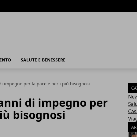
MENTO
SALUTE E BENESSERE
 di impegno per la pace e per i più bisognosi
CA
Ne
 anni di impegno per
Sal
più bisognosi
Cas
Via
AR