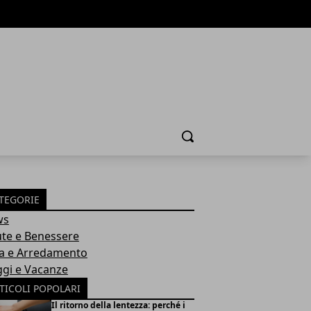
Cerca
TEGORIE
ws
ute e Benessere
a e Arredamento
ggi e Vacanze
TICOLI POPOLARI
Il ritorno della lentezza: perché i