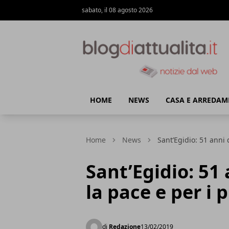
sabato, il 08 agosto 2026
Blog di Attualità
HOME
NEWS
CASA E ARREDA
Home
News
Sant’Egidio: 51 anni
Sant’Egidio: 51
la pace e per i 
di
Redazione
13/02/2019