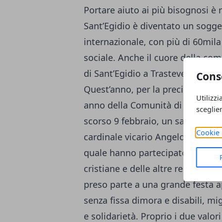
Portare aiuto ai più bisognosi è 
Sant’Egidio è diventato un sogge
internazionale, con più di 60mila
sociale. Anche il cuore della com
di Sant’Egidio a Trastevere.
La co
Cons
Quest’anno, per la precisione, si 
Utilizzi
anno della Comunità di Sant’Egid
sceglie
scorso 9 febbraio, un sabato, a S
Cookie 
cardinale vicario Angelo De Dona
quale hanno partecipato i rappres
cristiane e delle altre religioni. 
preso parte a una grande festa ape
senza fissa dimora e disabili, m
e solidarietà. Proprio i due valo