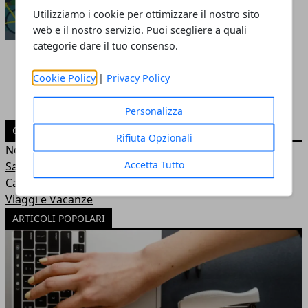
antifurto aumentano il valore
Utilizziamo i cookie per ottimizzare il nostro sito
della casa
web e il nostro servizio. Puoi scegliere a quali
Redazione
- 24 dic 2018
categorie dare il tuo consenso.
Cookie Policy
|
Privacy Policy
Personalizza
CATEGORIE
Rifiuta Opzionali
News
Accetta Tutto
Salute e Benessere
Casa e Arredamento
Viaggi e Vacanze
ARTICOLI POPOLARI