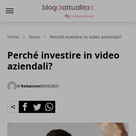
Blog di Attualità
Home
News
Perché investire in video aziendali?
Perché investire in video
aziendali?
di
Redazione
09/03/2021
Facebook
Twitter
Whatsapp