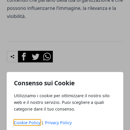
contenuti che parlano della tua organizzazione e che
possono influenzarne l’immagine, la rilevanza e la
visibilità.
Facebook
Twitter
Whatsapp
Consenso sui Cookie
Articolo Precedente
Articolo Successivo
Offerte internet telefonia
5 consigli per perfezionare
Utilizziamo i cookie per ottimizzare il nostro sito
mobile: i fattori che
il tuo prossimo evento
web e il nostro servizio. Puoi scegliere a quali
incidono in fase di scelta
aziendale
categorie dare il tuo consenso.
Cookie Policy
|
Privacy Policy