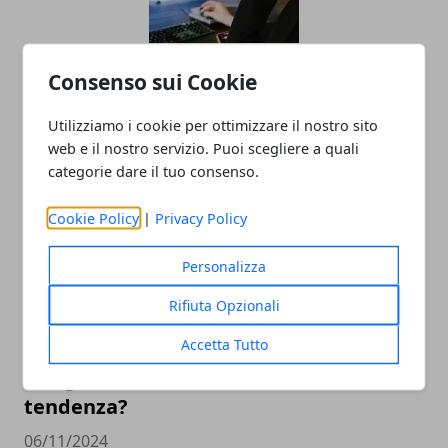
Trova il sound perfetto per il tuo evento
Consenso sui Cookie
con il giusto noleggio audio
Utilizziamo i cookie per ottimizzare il nostro sito
07/03/2025
web e il nostro servizio. Puoi scegliere a quali
categorie dare il tuo consenso.
Cookie Policy
|
Privacy Policy
Personalizza
Rifiuta Opzionali
Accetta Tutto
Il mondo delle scarpe sempre più online
con gli e-commerce: come invertire la
tendenza?
06/11/2024