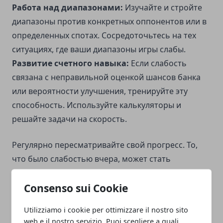
Работа над диапазонами:
Изучайте и стройте
диапазоны против конкретных оппонентов или в
определенных спотах. Сосредоточьтесь на тех
ситуациях, где ваши диапазоны игры слабы.
Развитие счетного навыка:
Если слабость
связана с неправильной оценкой шансов банка
или вероятности улучшения, тренируйте эту
способность. Используйте калькуляторы и
решайте задачи на скорость.
Регулярно пересматривайте свой прогресс. То,
что было слабостью вчера, может стать
нейтральной зоной сегодня. Постоянное
Consenso sui Cookie
возвращение к слабым местам, даже когда
кажется, что вы их победили, помогает укрепить
Utilizziamo i cookie per ottimizzare il nostro sito
навык.
web e il nostro servizio. Puoi scegliere a quali