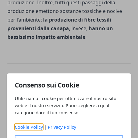
produzione. Inoltre, tutti questi passaggi della
produzione emettono sostanze tossiche e nocive
per l’ambiente:
la produzione di fibre tessili
provenienti dalla canapa
, invece,
hanno un
bassissimo impatto ambientale
.
Facebook
Twitter
Whatsapp
Consenso sui Cookie
Utilizziamo i cookie per ottimizzare il nostro sito
web e il nostro servizio. Puoi scegliere a quali
Articolo Precedente
Articolo Successivo
categorie dare il tuo consenso.
I serramenti: come
Riscaldamento globale e
scegliere i migliori per la
freddo di maggio 2019:
Cookie Policy
|
Privacy Policy
vostra abitazione
perché sono correlati